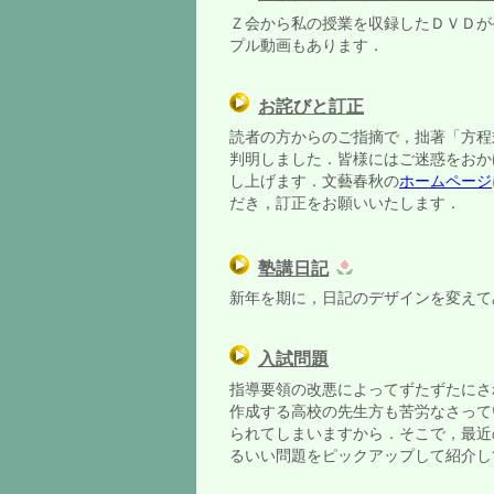
Ｚ会から私の授業を収録したＤＶＤが
プル動画もあります．
お詫びと訂正
読者の方からのご指摘で，拙著「方程
判明しました．皆様にはご迷惑をおか
し上げます．文藝春秋の
ホームページ
だき，訂正をお願いいたします．
塾講日記
新年を期に，日記のデザインを変え
入試問題
指導要領の改悪によってずたずたにさ
作成する高校の先生方も苦労なさって
られてしまいますから．そこで，最近
るいい問題をピックアップして紹介