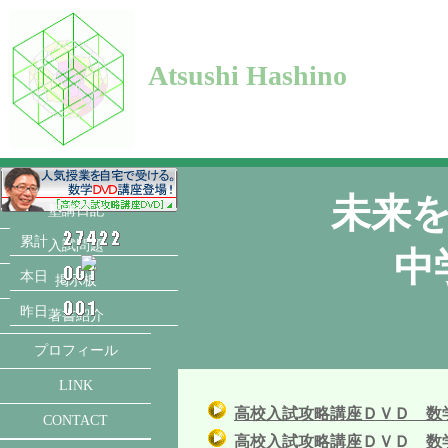
Atsushi Hashino
未来
塾講日記
累計
入試問題
中
本日
掲示板
昨日
著書紹介
プロフィール
LINK
高校入試攻略講座ＤＶＤ 数
CONTACT
高校入試攻略講座ＤＶＤ 数